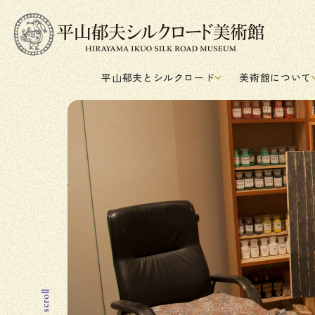
平山郁夫とシルクロード
美術館について
scroll